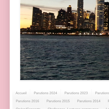
Accueil
Parutions 2024
Parutions 2023
Parution
Parutions 2016
Parutions 2015
Parutions 2014
Opéra/Concerts
Challenges -Lectures communes
L