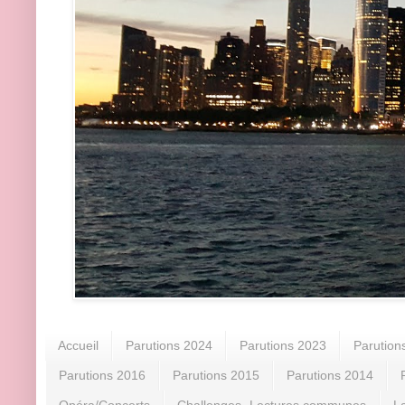
Accueil
Parutions 2024
Parutions 2023
Parution
Parutions 2016
Parutions 2015
Parutions 2014
Opéra/Concerts
Challenges -Lectures communes
L